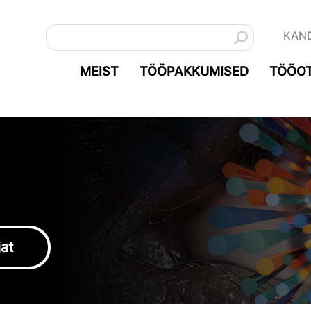
KAN
MEIST
TÖÖPAKKUMISED
TÖÖOT
jat