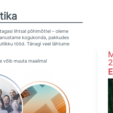
tika
gasi lihtsal põhimõttel – oleme
a panustame kogukonda, pakkudes
uutlikku tööd. Tänagi veel lähtume
M
2
he võib muuta maailma!
E