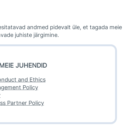
sitatavad andmed pidevalt üle, et tagada meie
ade juhiste järgimine.​
MEIE JUHENDID
onduct and Ethics
gement Policy
y
s Partner Policy​