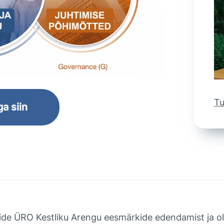
Tu
a siin
ide ÜRO Kestliku Arengu eesmärkide edendamist ja 