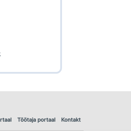
t
rtaal
Töötaja portaal
Kontakt