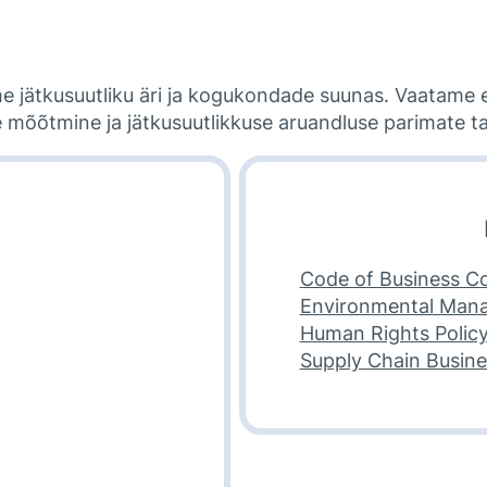
 jätkusuutliku äri ja kogukondade suunas. Vaatame e
 mõõtmine ja jätkusuutlikkuse aruandluse parimate tav
Code of Business C
Environmental Mana
Human Rights Polic
Supply Chain Busines