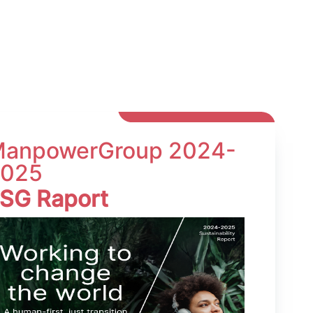
anpowerGroup 2024-
025
SG Raport