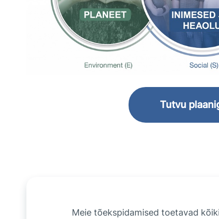
Tutvu plaanig
Meie tõekspidamised toetavad kõik