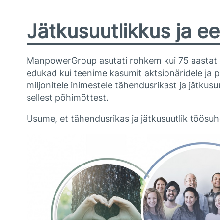
Jätkusuutlikkus ja ee
ManpowerGroup asutati rohkem kui 75 aastat ta
edukad kui teenime kasumit aktsionäridele j
miljonitele inimestele tähendusrikast ja jätkus
sellest põhimõttest.
Usume, et tähendusrikas ja jätkusuutlik töösu