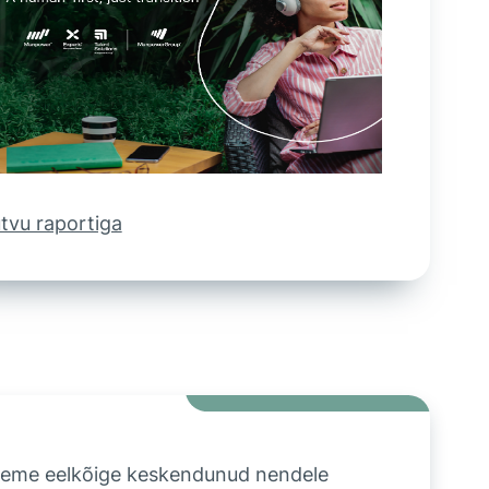
tvu raportiga
oleme eelkõige keskendunud nendele