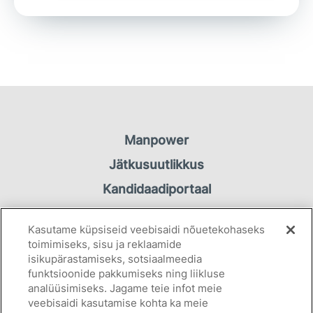
Manpower
Jätkusuutlikkus
Kandidaadiportaal
Töötaja portaal
Kasutame küpsiseid veebisaidi nõuetekohaseks
Kontakt
toimimiseks, sisu ja reklaamide
isikupärastamiseks, sotsiaalmeedia
funktsioonide pakkumiseks ning liikluse
Privaatsuspõhimõtted
analüüsimiseks. Jagame teie infot meie
Küpsiseteavitus
veebisaidi kasutamise kohta ka meie