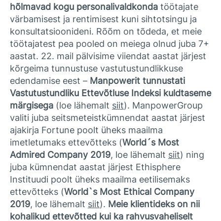
hõlmavad kogu personalivaldkonda
töötajate
värbamisest ja rentimisest kuni sihtotsingu ja
konsultatsioonideni. Rõõm on tõdeda, et meie
töötajatest pea pooled on meiega olnud juba 7+
aastat. 22. mail pälvisime viiendat aastat järjest
kõrgeima tunnustuse vastutustundlikkuse
edendamise eest –
Manpowerit tunnustati
Vastutustundliku Ettevõtluse Indeksi kuldtaseme
märgisega
(loe lähemalt
siit
). ManpowerGroup
valiti juba seitsmeteistkümnendat aastat järjest
ajakirja Fortune poolt üheks maailma
imetletumaks ettevõtteks (
World´s Most
Admired Company 2019
, loe lähemalt
siit
) ning
juba kümnendat aastat järjest Ethisphere
Instituudi poolt üheks maailma eetilisemaks
ettevõtteks (
World`s Most Ethical Company
2019
, loe lähemalt
siit
).
Meie klientideks on nii
kohalikud ettevõtted kui ka rahvusvaheliselt