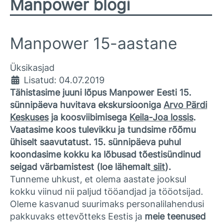
Manpower blogi
Manpower 15-aastane
Üksikasjad
Lisatud: 04.07.2019
Tähistasime juuni lõpus Manpower Eesti 15.
sünnipäeva huvitava ekskursiooniga
Arvo Pärdi
Keskuses
ja koosviibimisega
Keila-Joa lossis
.
Vaatasime koos tulevikku ja tundsime rõõmu
ühiselt saavutatust.
15. sünnipäeva puhul
koondasime kokku ka lõbusad tõestisündinud
seigad värbamistest
(loe lähemalt
siit
).
Tunneme uhkust, et olema aastate jooksul
kokku viinud nii paljud tööandjad ja tööotsijad.
Oleme kasvanud suurimaks personalilahendusi
pakkuvaks ettevõtteks Eestis ja
meie teenused