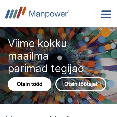
Viime kokku
maailma
parimad tegijad
Otsin tööd
Otsin töötajat