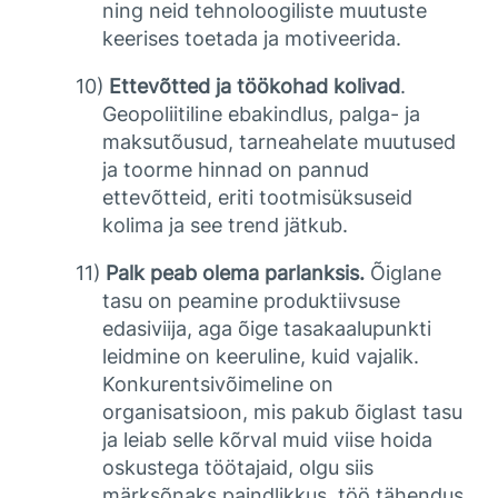
ning neid tehnoloogiliste muutuste
keerises toetada ja motiveerida.
10)
Ettevõtted ja töökohad kolivad
.
Geopoliitiline ebakindlus, palga- ja
maksutõusud, tarneahelate muutused
ja toorme hinnad on pannud
ettevõtteid, eriti tootmisüksuseid
kolima ja see trend jätkub.
11)
Palk peab olema parlanksis.
Õiglane
tasu on peamine produktiivsuse
edasiviija, aga õige tasakaalupunkti
leidmine on keeruline, kuid vajalik.
Konkurentsivõimeline on
organisatsioon, mis pakub õiglast tasu
ja leiab selle kõrval muid viise hoida
oskustega töötajaid, olgu siis
märksõnaks paindlikkus, töö tähendus