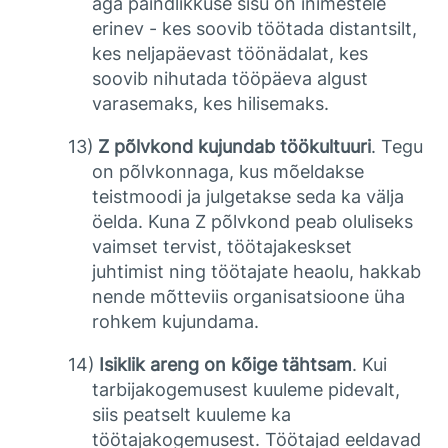
aga paindlikkuse sisu on inimestele
erinev - kes soovib töötada distantsilt,
kes neljapäevast töönädalat, kes
soovib nihutada tööpäeva algust
varasemaks, kes hilisemaks.
13)
Z põlvkond kujundab töökultuuri
. Tegu
on põlvkonnaga, kus mõeldakse
teistmoodi ja julgetakse seda ka välja
öelda. Kuna Z põlvkond peab oluliseks
vaimset tervist, töötajakeskset
juhtimist ning töötajate heaolu, hakkab
nende mõtteviis organisatsioone üha
rohkem kujundama.
14)
Isiklik areng on kõige tähtsam
. Kui
tarbijakogemusest kuuleme pidevalt,
siis peatselt kuuleme ka
töötajakogemusest. Töötajad eeldavad