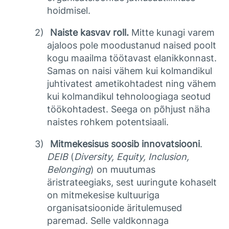
hoidmisel.
2)
Naiste kasvav roll.
Mitte kunagi varem
ajaloos pole moodustanud naised poolt
kogu maailma töötavast elanikkonnast.
Samas on naisi vähem kui kolmandikul
juhtivatest ametikohtadest ning vähem
kui kolmandikul tehnoloogiaga seotud
töökohtadest. Seega on põhjust näha
naistes rohkem potentsiaali.
3)
Mitmekesisus soosib innovatsiooni
.
DEIB
(
Diversity, Equity, Inclusion,
Belonging
) on muutumas
äristrateegiaks, sest uuringute kohaselt
on mitmekesise kultuuriga
organisatsioonide äritulemused
paremad. Selle valdkonnaga