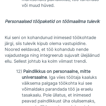
või muud hüved.
Personaalsed tööpaketid on töömaailma tulevik
Kui seni on kohandunud inimesed töökohtade
järgi, siis tulevik kipub olema vastupidine.
Noored eeldavad, et töö kohandub nende
vajadustega ning integreerub sujuvalt ülejäänud
ellu. Sellest johtub ka kolm viimast trendi.
12)
Paindlikkus on personaalne, mitte
universaalne
. Iga viies töötaja kaaluks
väiksema palgaga töökohta kui see
võimaldaks parandada töö ja eraelu
tasakaalu. Pole üllatus, et inimesed
peavad paindlikkust üha olulisemaks,