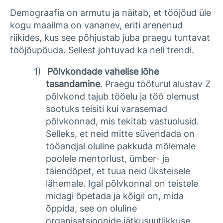
Demograafia on armutu ja näitab, et tööjõud üle
kogu maailma on vananev, eriti arenenud
riikides, kus see põhjustab juba praegu tuntavat
tööjõupõuda. Sellest johtuvad ka neli trendi.
1)
Põlvkondade vahelise lõhe
tasandamine
. Praegu tööturul alustav Z
põlvkond tajub tööelu ja töö olemust
sootuks teisiti kui varasemad
põlvkonnad, mis tekitab vastuolusid.
Selleks, et neid mitte süvendada on
tööandjal oluline pakkuda mõlemale
poolele mentorlust, ümber- ja
täiendõpet, et tuua neid üksteisele
lähemale. Igal põlvkonnal on teistele
midagi õpetada ja kõigil on, mida
õppida, see on oluline
organisatsioonide jätkusuutlikkuse