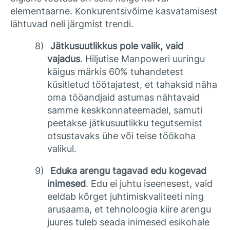
elementaarne. Konkurentsivõime kasvatamisest
lähtuvad neli järgmist trendi.
8)
Jätkusuutlikkus pole valik, vaid
vajadus
. Hiljutise Manpoweri uuringu
käigus märkis 60% tuhandetest
küsitletud töötajatest, et tahaksid näha
oma tööandjaid astumas nähtavaid
samme keskkonnateemadel, samuti
peetakse jätkusuutlikku tegutsemist
otsustavaks ühe või teise töökoha
valikul.
9)
Eduka arengu tagavad edu kogevad
inimesed
. Edu ei juhtu iseenesest, vaid
eeldab kõrget juhtimiskvaliteeti ning
arusaama, et tehnoloogia kiire arengu
juures tuleb seada inimesed esikohale