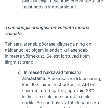
olla küll väljakutse, kuid erinev töötajate
taust soosib innovatsiooni.
Tehnoloogia arengust on võimatu mööda
vaadata
Tehisaru areneb pöörase kiirusega ning on
näidanud, et pigem laiendab kui asendab
inimeste võimekust. Sellest johtuvad kolm
järgmist trendi.
5)
Inimesed hakkavad tehisaru
armastama
.
Ameerikas viidi läbi uuring,
kus 60% inimestest uskus, et AI-l on
suur mõju töötajatele, aga vaid 28%
leidis, et sellele on suur mõju neile
endile. See on huvitav tähelepanek ka