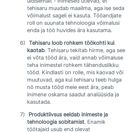
üldisemalt - inimesed ütlevad, et
tehisaru muudab maailma, aga ise seda
võimalust sageli ei kasuta. Tööandjate
roll on suunata tehnoloogia võimalusi
enda ja töö huvides ära kasutama.
6)
Tehisaru loob rohkem töökohti kui
kaotab
. Tehisaru tekitab hirme, aga see
ei võta tööd ära, vaid annab võimaluse
teha inimestel rohkem tähenduslikku
tööd. Kindlasti on rolle, mis kaovad või
muutuvad, aga kui tehisaru teeb hulga
nö musta tööd meie eest ära, peab
inimene oskama saadut analüüsida ja
kasutada.
7)
Produktiivsus eeldab inimeste ja
tehnoloogia sobitamist
. Enamik
töötajaid usub end olevat