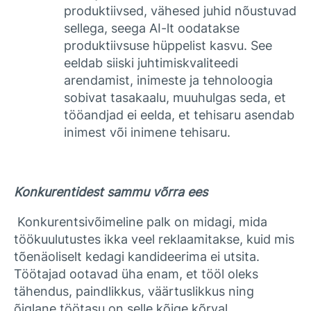
produktiivsed, vähesed juhid nõustuvad
sellega, seega AI-lt oodatakse
produktiivsuse hüppelist kasvu. See
eeldab siiski juhtimiskvaliteedi
arendamist, inimeste ja tehnoloogia
sobivat tasakaalu, muuhulgas seda, et
tööandjad ei eelda, et tehisaru asendab
inimest või inimene tehisaru.
Konkurentidest sammu võrra ees
Konkurentsivõimeline palk on midagi, mida
töökuulutustes ikka veel reklaamitakse, kuid mis
tõenäoliselt kedagi kandideerima ei utsita.
Töötajad ootavad üha enam, et tööl oleks
tähendus, paindlikkus, väärtuslikkus ning
õiglane töötasu on selle kõige kõrval