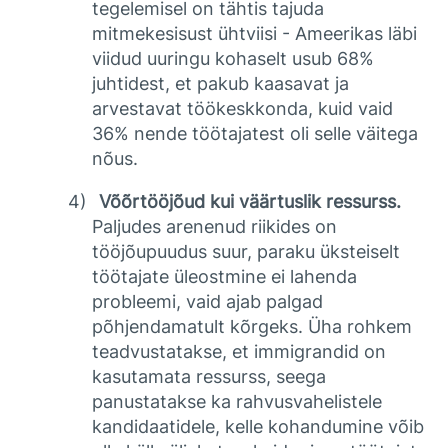
tegelemisel on tähtis tajuda
mitmekesisust ühtviisi - Ameerikas läbi
viidud uuringu kohaselt usub 68%
juhtidest, et pakub kaasavat ja
arvestavat töökeskkonda, kuid vaid
36% nende töötajatest oli selle väitega
nõus.
4)
Võõrtööjõud kui väärtuslik ressurss.
Paljudes arenenud riikides on
tööjõupuudus suur, paraku üksteiselt
töötajate üleostmine ei lahenda
probleemi, vaid ajab palgad
põhjendamatult kõrgeks. Üha rohkem
teadvustatakse, et immigrandid on
kasutamata ressurss, seega
panustatakse ka rahvusvahelistele
kandidaatidele, kelle kohandumine võib