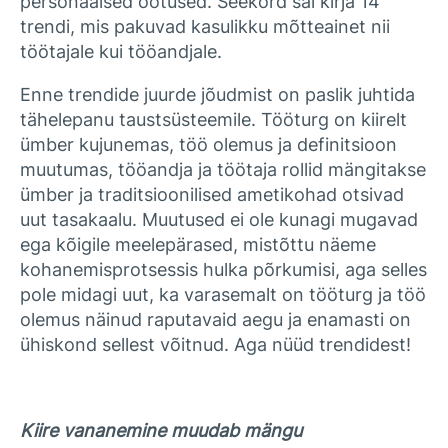
personaalsed ootused. Seekord sai kirja 14
trendi, mis pakuvad kasulikku mõtteainet nii
töötajale kui tööandjale.
Enne trendide juurde jõudmist on paslik juhtida
tähelepanu taustsüsteemile. Tööturg on kiirelt
ümber kujunemas, töö olemus ja definitsioon
muutumas, tööandja ja töötaja rollid mängitakse
ümber ja traditsioonilised ametikohad otsivad
uut tasakaalu. Muutused ei ole kunagi mugavad
ega kõigile meelepärased, mistõttu näeme
kohanemisprotsessis hulka põrkumisi, aga selles
pole midagi uut, ka varasemalt on tööturg ja töö
olemus näinud raputavaid aegu ja enamasti on
ühiskond sellest võitnud. Aga nüüd trendidest!
Kiire vananemine muudab mängu