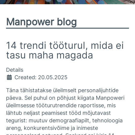
Manpower blog
14 trendi tööturul, mida ei
tasu maha magada
Details
Created: 20.05.2025
Täna tähistatakse üleilmselt personalijuhtide
päeva. Sel puhul on põhjust kiigata Manpoweri
üleilmsesse tööturutrendide raportisse, mis
lähtub neljast peamisest tööd mõjutavast
tegurist: muutuv demograafiapilt, tehnoloogia
areng, konkurentsivõime ja inimeste