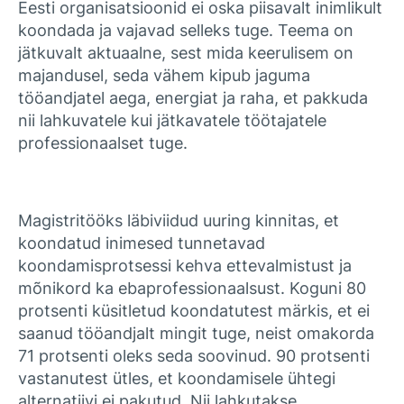
Eesti organisatsioonid ei oska piisavalt inimlikult
koondada ja vajavad selleks tuge. Teema on
jätkuvalt aktuaalne, sest mida keerulisem on
majandusel, seda vähem kipub jaguma
tööandjatel aega, energiat ja raha, et pakkuda
nii lahkuvatele kui jätkavatele töötajatele
professionaalset tuge.
Magistritööks läbiviidud uuring kinnitas, et
koondatud inimesed tunnetavad
koondamisprotsessi kehva ettevalmistust ja
mõnikord ka ebaprofessionaalsust. Koguni 80
protsenti küsitletud koondatutest märkis, et ei
saanud tööandjalt mingit tuge, neist omakorda
71 protsenti oleks seda soovinud. 90 protsenti
vastanutest ütles, et koondamisele ühtegi
alternatiivi ei pakutud. Nii lahkutakse