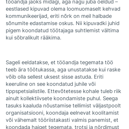
tööandja jaoks midagi, aga nagu juba öeldud –
eestlased kipuvad olema loomuomaselt kehvad
kommunikeerijad, eriti nõrk on meil halbade
sõnumite edastamise oskus. Nii kipuvadki juhid
pigem koondatud töötajaga suhtlemist vältima
kui sõbralikult rääkima.
Sageli eeldatakse, et tööandja tegemata töö
teeb ära töötukassa, aga unustatakse kui raske
võib olla sellest uksest sisse astuda. Eriti
keeruline on see koondatud juhile või
tippspetsialistile. Ettevõtetesse kohale tuleb riik
ainult kollektiivsete koondamiste puhul. Seega
tasuks kaaluda nõustamise tellimist väljastpoolt
organisatsiooni, koondaja eelnevat koolitamist
või vähemalt tööriistakasti valmis panemist, et
koondada haiget tegemata, trotsi ja nördimust