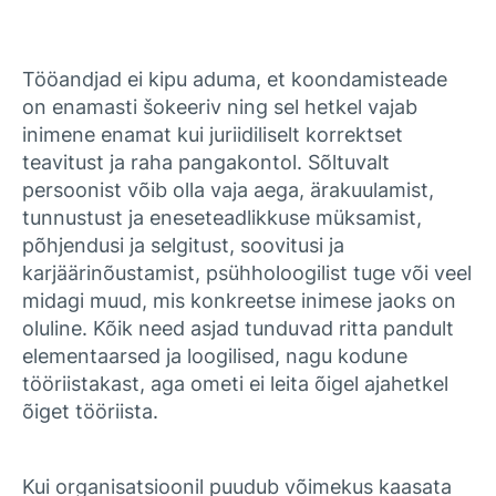
Tööandjad ei kipu aduma, et koondamisteade
on enamasti šokeeriv ning sel hetkel vajab
inimene enamat kui juriidiliselt korrektset
teavitust ja raha pangakontol. Sõltuvalt
persoonist võib olla vaja aega, ärakuulamist,
tunnustust ja eneseteadlikkuse müksamist,
põhjendusi ja selgitust, soovitusi ja
karjäärinõustamist, psühholoogilist tuge või veel
midagi muud, mis konkreetse inimese jaoks on
oluline. Kõik need asjad tunduvad ritta pandult
elementaarsed ja loogilised, nagu kodune
tööriistakast, aga ometi ei leita õigel ajahetkel
õiget tööriista.
Kui organisatsioonil puudub võimekus kaasata