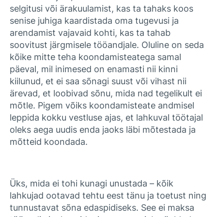
selgitusi või ärakuulamist, kas ta tahaks koos
senise juhiga kaardistada oma tugevusi ja
arendamist vajavaid kohti, kas ta tahab
soovitust järgmisele tööandjale. Oluline on seda
kõike mitte teha koondamisteatega samal
päeval, mil inimesed on enamasti nii kinni
kiilunud, et ei saa sõnagi suust või vihast nii
ärevad, et loobivad sõnu, mida nad tegelikult ei
mõtle. Pigem võiks koondamisteate andmisel
leppida kokku vestluse ajas, et lahkuval töötajal
oleks aega uudis enda jaoks läbi mõtestada ja
mõtteid koondada.
Üks, mida ei tohi kunagi unustada – kõik
lahkujad ootavad tehtu eest tänu ja toetust ning
tunnustavat sõna edaspidiseks. See ei maksa