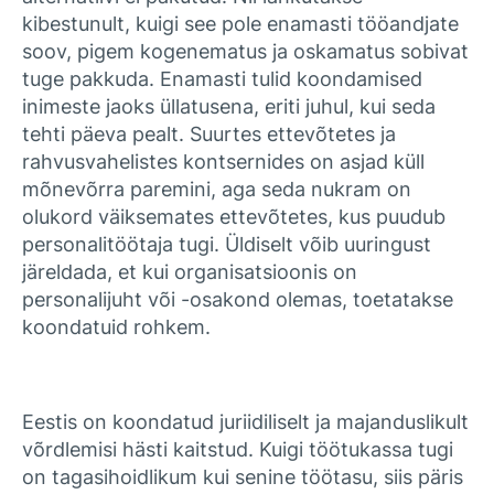
kibestunult, kuigi see pole enamasti tööandjate
soov, pigem kogenematus ja oskamatus sobivat
tuge pakkuda. Enamasti tulid koondamised
inimeste jaoks üllatusena, eriti juhul, kui seda
tehti päeva pealt. Suurtes ettevõtetes ja
rahvusvahelistes kontsernides on asjad küll
mõnevõrra paremini, aga seda nukram on
olukord väiksemates ettevõtetes, kus puudub
personalitöötaja tugi. Üldiselt võib uuringust
järeldada, et kui organisatsioonis on
personalijuht või -osakond olemas, toetatakse
koondatuid rohkem.
Eestis on koondatud juriidiliselt ja majanduslikult
võrdlemisi hästi kaitstud. Kuigi töötukassa tugi
on tagasihoidlikum kui senine töötasu, siis päris