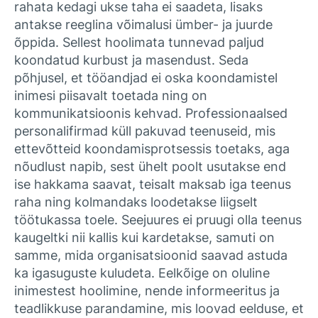
rahata kedagi ukse taha ei saadeta, lisaks
antakse reeglina võimalusi ümber- ja juurde
õppida. Sellest hoolimata tunnevad paljud
koondatud kurbust ja masendust. Seda
põhjusel, et tööandjad ei oska koondamistel
inimesi piisavalt toetada ning on
kommunikatsioonis kehvad. Professionaalsed
personalifirmad küll pakuvad teenuseid, mis
ettevõtteid koondamisprotsessis toetaks, aga
nõudlust napib, sest ühelt poolt usutakse end
ise hakkama saavat, teisalt maksab iga teenus
raha ning kolmandaks loodetakse liigselt
töötukassa toele. Seejuures ei pruugi olla teenus
kaugeltki nii kallis kui kardetakse, samuti on
samme, mida organisatsioonid saavad astuda
ka igasuguste kuludeta. Eelkõige on oluline
inimestest hoolimine, nende informeeritus ja
teadlikkuse parandamine, mis loovad eelduse, et