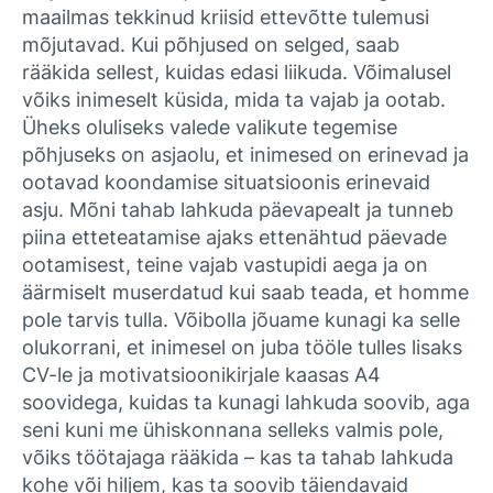
maailmas tekkinud kriisid ettevõtte tulemusi
mõjutavad. Kui põhjused on selged, saab
rääkida sellest, kuidas edasi liikuda. Võimalusel
võiks inimeselt küsida, mida ta vajab ja ootab.
Üheks oluliseks valede valikute tegemise
põhjuseks on asjaolu, et inimesed on erinevad ja
ootavad koondamise situatsioonis erinevaid
asju. Mõni tahab lahkuda päevapealt ja tunneb
piina etteteatamise ajaks ettenähtud päevade
ootamisest, teine vajab vastupidi aega ja on
äärmiselt muserdatud kui saab teada, et homme
pole tarvis tulla. Võibolla jõuame kunagi ka selle
olukorrani, et inimesel on juba tööle tulles lisaks
CV-le ja motivatsioonikirjale kaasas A4
soovidega, kuidas ta kunagi lahkuda soovib, aga
seni kuni me ühiskonnana selleks valmis pole,
võiks töötajaga rääkida – kas ta tahab lahkuda
kohe või hiljem, kas ta soovib täiendavaid