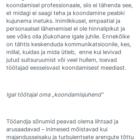
koondamisel professionaale, siis ei tähenda see,
et midagi ei saagi teha ja koondamine peabki
kujunema inetuks. Inimlikkusel, empaatial ja
personaalsel lähenemisel ei ole hinnalipikut ja
see võiks olla jõukohane igale juhile. Ennekõike
on tähtis keskenduda kommunikatsioonile, kes,
millal, kuidas ja mida ütleb,
enne kui levivad
jutud suitsuruumist või veel hullem, loevad
töötajad eesseisvast koondamisest meediast.
Igal töötajal oma „koondamisjuhend“
Tööandja sõnumid peavad olema lihtsad ja
arusaadavad – inimesed mõistavad kui
majandusseisaku ja turbulentsete arengute tõttu